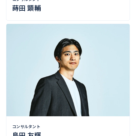
蒔田 顕輔
コンサルタント
島田 友輝