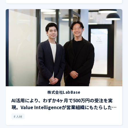
株式会社LabBase
AI活用により、わずか4ヶ月で500万円の受注を実
現。Value Intelligenceが営業組織にもたらした変
化とは
人材